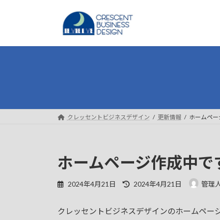
コ
ナ
ン
ビ
テ
ゲ
ン
ー
ツ
シ
へ
ョ
ス
ン
キ
に
ッ
移
プ
動
クレッセントビジネスデザイン
更新情報
ホームペー
ホームページ作成中で
最
2024年4月21日
2024年4月21日
管理
終
更
クレッセントビジネスデザインのホームペー
新